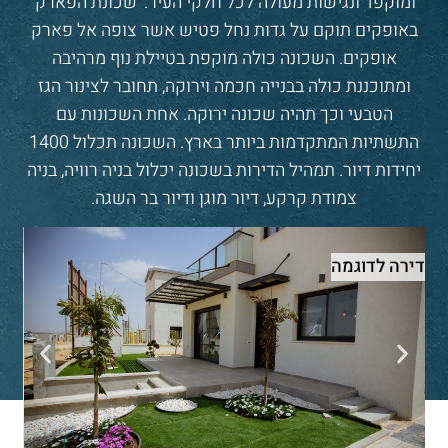
ומוקפד ונגישות מעולה לכל חלקי העיר. 'שכונת הפארק'
באופקים תוקם על גדות נחל פטיש אשר צופה אל פארק
אופקים. השכונה כולה מוקפת בטיילת נוף מרהיבה
ומתוכננת כולה בבנייה חכמה וירוקה, תחובר לצינור הגז
הטבעי וכך תהיה שכונה ירוקה. אחת השכונות עם
התשתיות המתקדמות ביותר בארץ. השכונה תכלול 1400
יחידות דיור. תמהיל הדירות בשכונה יכלול בניה רוויה, בניה
צמודת קרקע, דיור מוגן ודיור בר השגה.
דירה לדוגמה
דיר